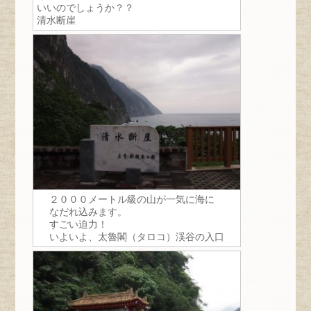
いいのでしょうか？？
清水断崖
２０００メートル級の山が一気に海に
なだれ込みます。
すごい迫力！
いよいよ、太魯閣（タロコ）渓谷の入口