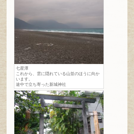
七星潭
これから、雲に隠れている山並のほうに向か
います。
途中で立ち寄った
新城神社