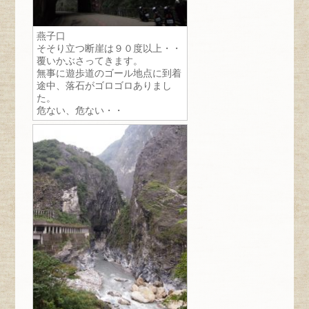
燕子口
そそり立つ断崖は９０度以上・・
覆いかぶさってきます。
無事に遊歩道のゴール地点に到着
途中、落石がゴロゴロありまし
た。
危ない、危ない・・