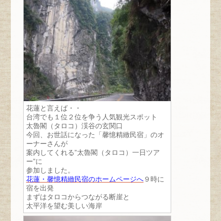
花蓮と言えば・・
台湾でも１位２位を争う人気観光スポット
太魯閣（タロコ）渓谷の玄関口
今回、お世話になった「馨憶精緻民宿」のオ
ーナーさんが
案内してくれる”太魯閣（タロコ）一日ツア
ー”に
参加しました。
花蓮・馨憶精緻民宿のホームページへ
９時に
宿を出発
まずはタロコからつながる断崖と
太平洋を望む美しい海岸