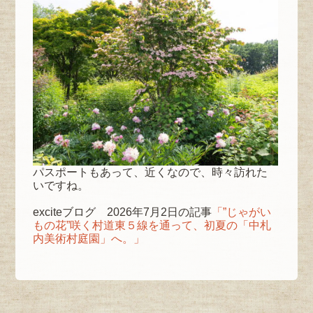
パスポートもあって、近くなので、時々訪れた
いですね。
exciteブログ 2026年7月2日の記事
「”じゃがい
もの花”咲く村道東５線を通って、初夏の「中札
内美術村庭園」へ。」