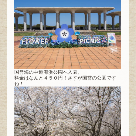
国営海の中道海浜公園へ入園。
料金はなんと４５０円！さすが国営の公園です
ね！