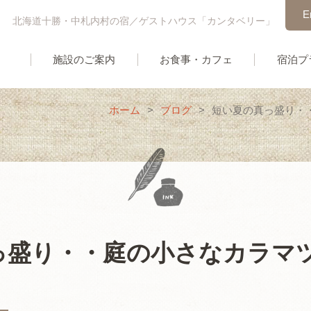
E
北海道十勝・中札内村の宿／ゲストハウス「カンタベリー」
施設のご案内
お食事・カフェ
宿泊プ
ホーム
>
ブログ
>
短い夏の真っ盛り・
っ盛り・・庭の小さなカラマ