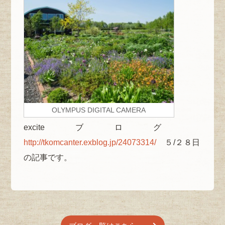
OLYMPUS DIGITAL CAMERA
exciteブログ
http://tkomcanter.exblog.jp/24073314/
５/２８日
の記事です。