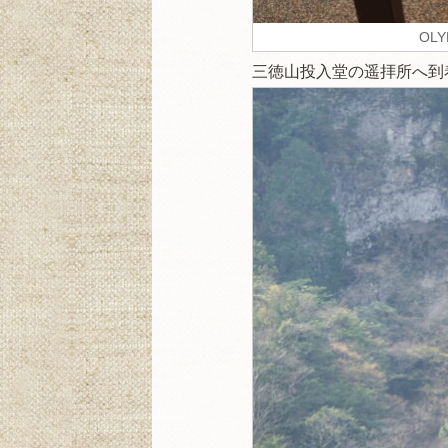
OLY
三徳山投入堂の遥拝所へ到