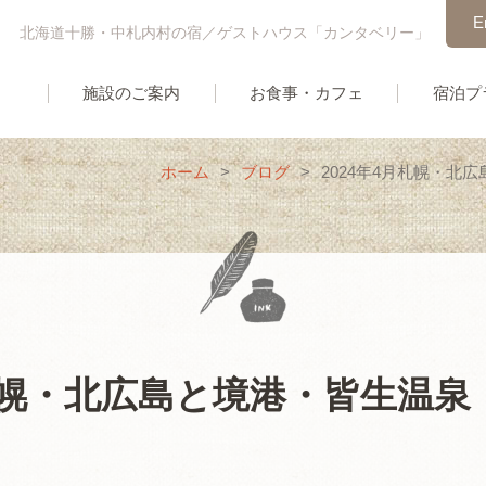
E
北海道十勝・中札内村の宿／ゲストハウス「カンタベリー」
施設のご案内
お食事・カフェ
宿泊プ
ホーム
>
ブログ
>
2024年4月札幌・北
月札幌・北広島と境港・皆生温