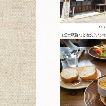
OLY
白壁土蔵群など歴史的な街