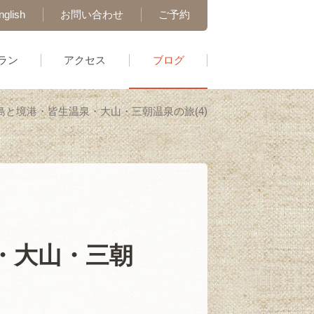
nglish
お問い合わせ
ご予約
ラン
アクセス
ブログ
広島と境港・皆生温泉・大山・三朝温泉の旅(4)
泉・大山・三朝