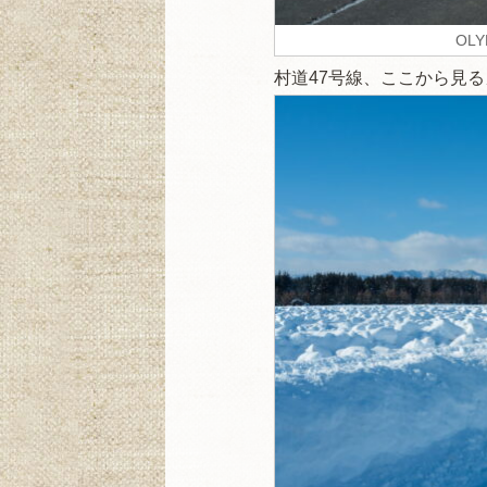
OLY
村道47号線、ここから見