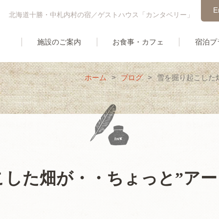
E
北海道十勝・中札内村の宿／ゲストハウス「カンタベリー」
施設のご案内
お食事・カフェ
宿泊プ
ホーム
>
ブログ
>
雪を掘り起こした畑
こした畑が・・ちょっと”アー